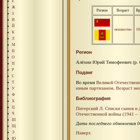
Е
Ж
Регион
Возраст
Вр
З
И
Й
неизвестно
19
К
Л
М
Н
Регион
О
Алёхин Юрий Тимофеевич (р. 
П
Р
Подвиг
С
Во время
Великой Отечествен
Т
юным партизаном
.
Возраст не
У
Ф
Библиография
Х
Ц
Питерский Л. Списки сынов и 
Ч
Отечественной войны (1941 – 1
Ш
Дата последнего обновления 0
Щ
Э
Наверх
Ю