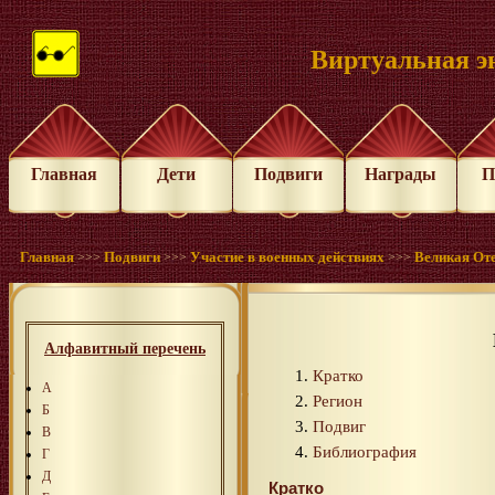
Виртуальная э
Главная
Дети
Подвиги
Награды
П
Главная
Подвиги
Участие в военных действиях
Великая Оте
>>>
>>>
>>>
Алфавитный перечень
Кратко
А
Регион
Б
Подвиг
В
Библиография
Г
Д
Кратко