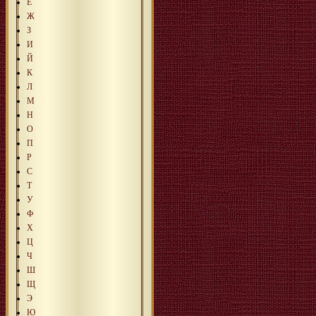
Е
Ж
З
И
Й
К
Л
М
Н
О
П
Р
С
Т
У
Ф
Х
Ц
Ч
Ш
Щ
Э
Ю