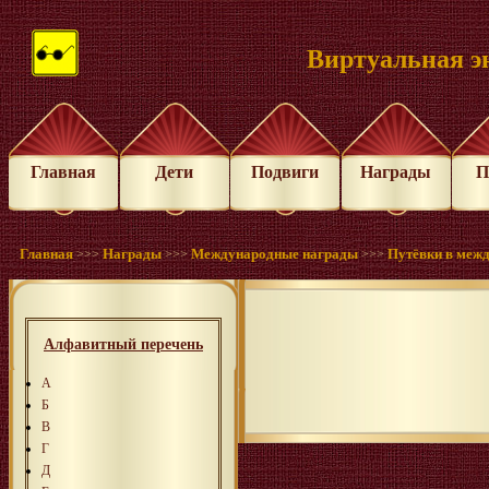
Виртуальная э
Главная
Дети
Подвиги
Награды
П
Главная
Награды
Международные награды
Путёвки в меж
>>>
>>>
>>>
Алфавитный перечень
А
Б
В
Г
Д