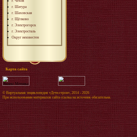
г. Чехов
г. Шатура
г. Шаховская
г. Щёлково
г. Электрогорск
г. Электросталь
Округ неизвестен
Карта сайта
©
Виртуальная энциклопедия «Дети-герои»
, 2014 - 2026
При использовании материалов сайта ссылка на источник обязательна.