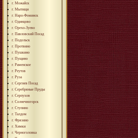
г. Можайск
г. Мытищи
г. Наро-Фоминск
г. Одинцово
г. Орехо-Зуево
г. Павловский Посад
г. Подольск
г. Протвино
г. Пушкино
г. Пущино
г. Раменское
г. Реутов
г. Руза
г. Сергиев Посад
г. Серебряные Пруды
г. Серпухов
г. Солнечногорск
г. Ступино
г. Талдом
г. Фрязино
г. Химки
г. Черноголовка