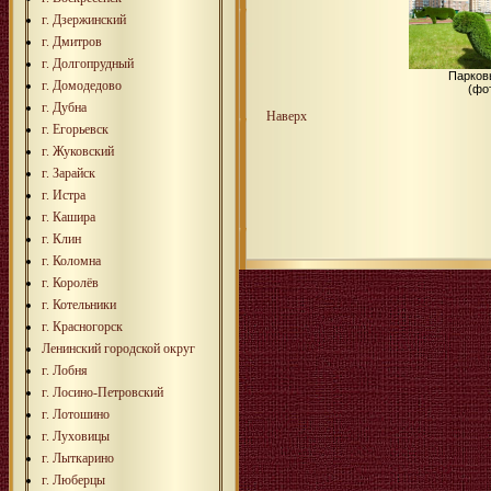
г. Дзержинский
г. Дмитров
г. Долгопрудный
Парков
г. Домодедово
(фо
г. Дубна
Наверх
г. Егорьевск
г. Жуковский
г. Зарайск
г. Истра
г. Кашира
г. Клин
г. Коломна
г. Королёв
г. Котельники
г. Красногорск
Ленинский городской округ
г. Лобня
г. Лосино-Петровский
г. Лотошино
г. Луховицы
г. Лыткарино
г. Люберцы