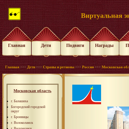
Виртуальная э
Главная
Дети
Подвиги
Награды
П
Главная
Дети
Страны и регионы
Россия
Московская об
>>>
>>>
>>>
>>>
Московская область
г. Балашиха
Богородский городской
округ
г. Бронницы
г. Волоколамск
г. Воскресенск