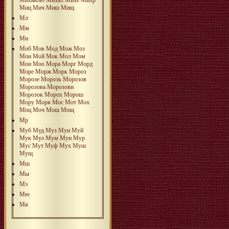
Миц
Мич
Миш
Мищ
Мл
Мм
Мн
Моб
Мов
Мод
Мож
Моз
Мои
Мой
Мок
Мол
Мом
Мон
Моо
Мора
Морг
Морд
Море
Морж
Морк
Мороз
Морозе
Морозк
Морозов
Морозова
Морозови
Морозок
Морох
Морош
Мору
Моря
Мос
Мот
Мох
Моц
Моч
Мош
Мощ
Мр
Муб
Муд
Муз
Муи
Муй
Мук
Мул
Мум
Мун
Мур
Мус
Мут
Муф
Мух
Муш
Мущ
Мш
Мы
Мэ
Мю
Мя