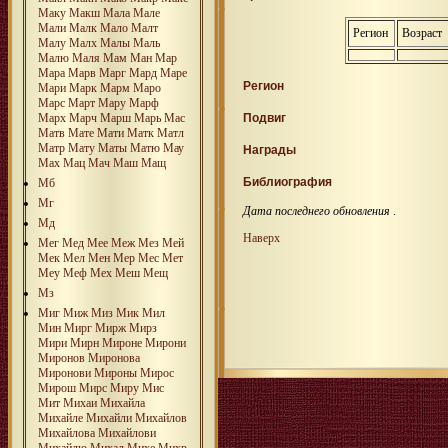
Маку
Макш
Мала
Мале
Мали
Малк
Мало
Малт
Регион
Возраст
Малу
Малх
Малы
Маль
Малю
Маля
Мам
Ман
Мар
Мара
Марв
Марг
Мард
Маре
Регион
Мари
Марк
Марм
Маро
Марс
Март
Мару
Марф
Марх
Марч
Марш
Марь
Мас
Подвиг
Матв
Мате
Мати
Матк
Матл
Матр
Мату
Маты
Матю
Мау
Награды
Мах
Мац
Мач
Маш
Мащ
Библиография
Мб
Мг
Дата последнего обновления
.
Мд
Наверх
Мег
Мед
Мее
Меж
Мез
Мей
Мек
Мел
Мен
Мер
Мес
Мет
Меу
Меф
Мех
Меш
Мещ
Мз
Миг
Миж
Миз
Мик
Мил
Мин
Мирг
Мирж
Мирз
Мири
Мирн
Мироне
Мирони
Миронов
Миронова
Миронови
Мироны
Мирос
Мирош
Мирс
Миру
Мис
Мит
Михаи
Михайла
Михайле
Михайли
Михайлов
Михайлова
Михайлови
Михайлю
Михал
Михе
Михр