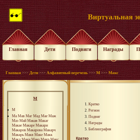
Виртуальная э
Главная
Дети
Подвиги
Награды
П
Главная
Дети
Алфавитный перечень
М
Макс
>>>
>>>
>>>
>>>
М
Кратко
М
Регион
Ма
Мав
Маг
Мад
Мае
Маж
Подвиг
Маз
Май
Макав
Макаг
Награды
Макае
Макаре
Макари
Библиография
Макаров
Макарова
Макарч
Макарь
Макв
Макe
Макк
Кратко
Макл
Макн
Мако
Макр
Макс