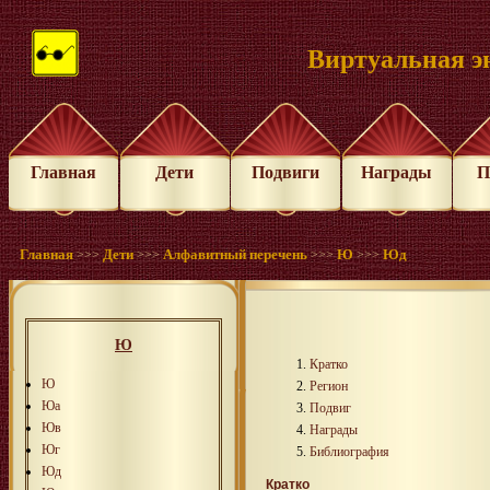
Виртуальная э
Главная
Дети
Подвиги
Награды
П
Главная
Дети
Алфавитный перечень
Ю
Юд
>>>
>>>
>>>
>>>
Ю
Кратко
Ю
Регион
Юа
Подвиг
Юв
Награды
Юг
Библиография
Юд
Кратко