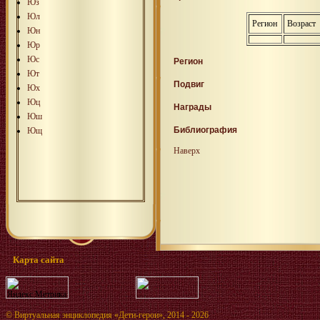
Юз
Юл
Регион
Возраст
Юн
Юр
Юс
Регион
Ют
Подвиг
Юх
Юц
Награды
Юш
Библиография
Ющ
Наверх
Карта сайта
©
Виртуальная энциклопедия «Дети-герои»
, 2014 - 2026