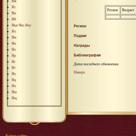
Яж
Яз
Регион
Возраст
Яи
Яй
Яки
Яко
Яку
Регион
Ял
Подвиг
Ям
Ян
Награды
Яо
Библиография
Яр
Яс
Дата последнего обновления
.
Ят
Наверх
Ях
Яц
Яч
Яш
Ящ
Карта сайта