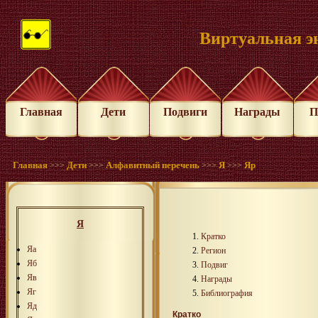
Виртуальная э
Главная
Дети
Подвиги
Награды
П
Главная
Дети
Алфавитный перечень
Я
Яр
>>>
>>>
>>>
>>>
Я
Кратко
Яа
Регион
Яб
Подвиг
Яв
Награды
Яг
Библиография
Яд
Кратко