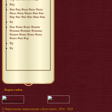
Фёд
Фиа
Фид
Фила
Филе
Фили
Фило
Филь
Филю
Фин
Фио
Фир
Фис
Фит
Фич
Фиш
Фия
Фл
Фок
Фома
Фоме
Фомин
Фомина
Фомино
Фомины
Фомич
Фомк
Фомо
Фому
Фомч
Фон
Фор
Фр
Фу
Карта сайта
©
Виртуальная энциклопедия «Дети-герои»
, 2014 - 2026