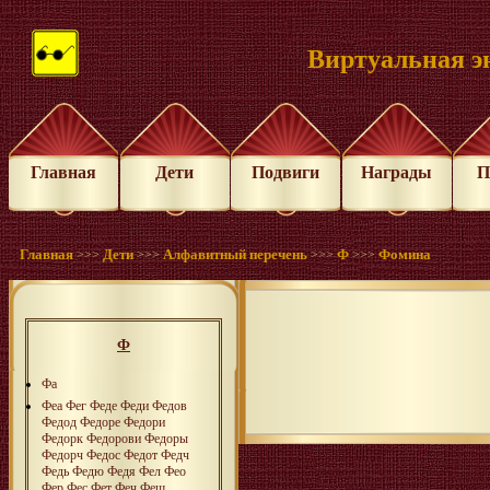
Виртуальная э
Главная
Дети
Подвиги
Награды
П
Главная
Дети
Алфавитный перечень
Ф
Фомина
>>>
>>>
>>>
>>>
Ф
Фа
Феа
Фег
Феде
Феди
Федов
Федод
Федоре
Федори
Федорк
Федорови
Федоры
Федорч
Федос
Федот
Федч
Федь
Федю
Федя
Фел
Фео
Фер
Фес
Фет
Феч
Фещ